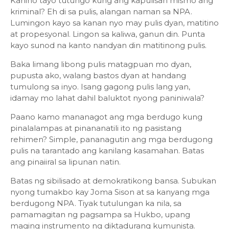
Kanino tayo tutungo kung ang kapulisan mismo ang
kriminal? Eh di sa pulis, alangan naman sa NPA.
Lumingon kayo sa kanan nyo may pulis dyan, matitino
at propesyonal. Lingon sa kaliwa, ganun din. Punta
kayo sunod na kanto nandyan din matitinong pulis.
Baka limang libong pulis matagpuan mo dyan,
pupusta ako, walang bastos dyan at handang
tumulong sa inyo. Isang gagong pulis lang yan,
idamay mo lahat dahil baluktot nyong paniniwala?
Paano kamo mananagot ang mga berdugo kung
pinalalampas at pinananatili ito ng pasistang
rehimen? Simple, pananagutin ang mga berdugong
pulis na tarantado ang kanilang kasamahan. Batas
ang pinaiiral sa lipunan natin.
Batas ng sibilisado at demokratikong bansa. Subukan
nyong tumakbo kay Joma Sison at sa kanyang mga
berdugong NPA. Tiyak tutulungan ka nila, sa
pamamagitan ng pagsampa sa Hukbo, upang
maging instrumento ng diktadurang kumunista.