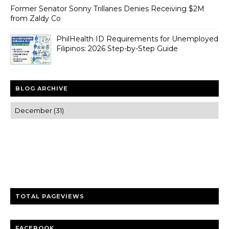
Former Senator Sonny Trillanes Denies Receiving $2M
from Zaldy Co
PhilHealth ID Requirements for Unemployed
Filipinos: 2026 Step-by-Step Guide
BLOG ARCHIVE
Trusted news and guides on FinTech, tourism, sports and
entertainment
Clear insights and practical updates that matter.
TOTAL PAGEVIEWS
FACEBOOK