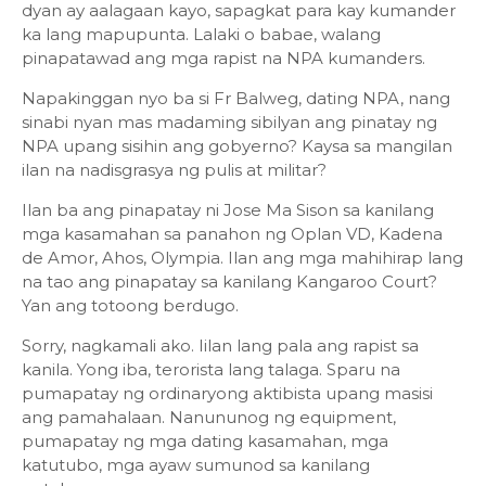
dyan ay aalagaan kayo, sapagkat para kay kumander
ka lang mapupunta. Lalaki o babae, walang
pinapatawad ang mga rapist na NPA kumanders.
Napakinggan nyo ba si Fr Balweg, dating NPA, nang
sinabi nyan mas madaming sibilyan ang pinatay ng
NPA upang sisihin ang gobyerno? Kaysa sa mangilan
ilan na nadisgrasya ng pulis at militar?
Ilan ba ang pinapatay ni Jose Ma Sison sa kanilang
mga kasamahan sa panahon ng Oplan VD, Kadena
de Amor, Ahos, Olympia. Ilan ang mga mahihirap lang
na tao ang pinapatay sa kanilang Kangaroo Court?
Yan ang totoong berdugo.
Sorry, nagkamali ako. Iilan lang pala ang rapist sa
kanila. Yong iba, terorista lang talaga. Sparu na
pumapatay ng ordinaryong aktibista upang masisi
ang pamahalaan. Nanununog ng equipment,
pumapatay ng mga dating kasamahan, mga
katutubo, mga ayaw sumunod sa kanilang